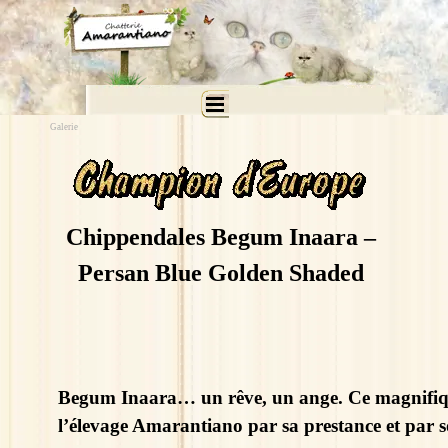
Aller au contenu
Sauter le menu
Galerie
Chippendales Begum Inaara –
Persan Blue Golden Shaded
Begum Inaara… un rêve, un ange. Ce magnifiq
l’élevage Amarantiano par sa prestance 
et par 